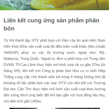
Liên kết cung ứng sản phẩm phân
bón
Từ khi thành lập, HTX phối hợp với Viện cây ăn quả miền Nam
triển khai 42ha sản xuất xoài đủ điều kiện xuất khẩu (tiêu chuẩn
VietGAP) phục vụ các thị trường nước ngoài như: Mỹ,
Malaysia, Trung Quốc. Ngoài ra, đơn vị phối hợp với Trung tâm
DVNN TP.Cao Lãnh thực hiện mô hình xoài rải vụ gần 37ha (từ
tháng 5/9); liên kết với Công ty phân bón hữu cơ vi sinh Hiệp
Thắng cung cấp cho thành viên trả trong 4 tháng không tính lãi
khoảng 40 tấn phân bón các loại. HTX còn liên kết với Trường
Đại học Cần Thơ thực hiện mô hình sản xuất xoài theo hướng
bền vững thích ứng biến đổi khí hậu gắn với hợp đồng tiêu thụ,
với diện tích gần 140ha.