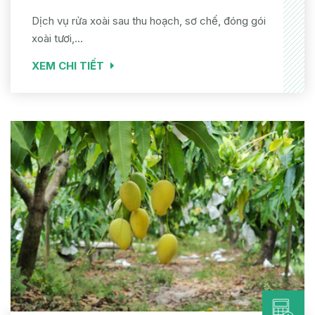
Dịch vụ rửa xoài sau thu hoạch, sơ chế, đóng gói
xoài tươi,...
XEM CHI TIẾT