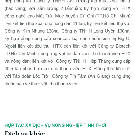
hợp đồng với Công ty TNHH Cát Tường thu mua xoài loại 1
(bao vàng) với sản lượng 2 tấn/tuần; ký hợp đồng với HTX
công nghệ cao Mặt Trời Mọc huyện Củ Chi (TP.Hồ Chí Minh)
liên kết tiêu thụ xoài cho nông dân 11 tấn; ký liên kết tiêu thụ với
Công ty Kim Nhung 138ha; Công ty TNHH Long Uyên 100ha;
ký hợp đồng cung cấp xoài các loại cho chuỗi siêu thị Big C.
Ngoài liên kết tiêu thụ, HTX còn liên kết với Công ty Biotech
TP.Hồ Chí Minh cung ứng vật tư đầu vào cho thành viên HTX
và nông dân; liên kết với Công ty TNHH Hiệp Thắng cung cấp
40,5 tấn phân hữu cơ cho thành viên HTX. Đồng thời liên kết
với Tập đoàn Lộc Trời, Công ty Tín Tâm (An Giang) cung ứng
thuốc bảo vệ thực vật cho thành viên.
HỢP TÁC XÃ DỊCH VỤ NÔNG NGHIỆP TỊNH THỚI
Dịch vụ khác